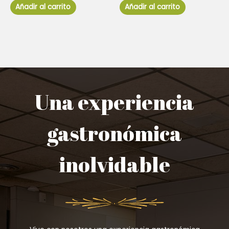
de
de
Añadir al carrito
Añadir al carrito
5
5
Una experiencia
gastronómica
inolvidable