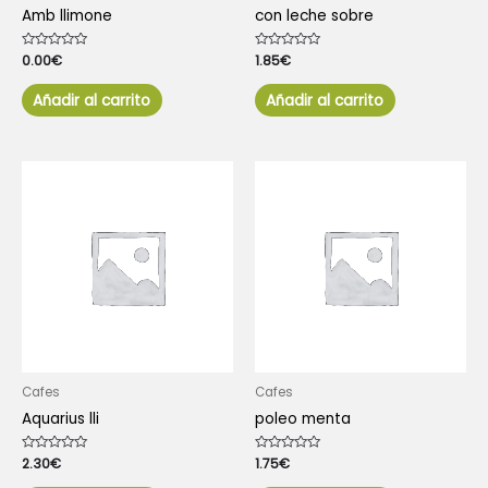
Amb llimone
con leche sobre
Valorado
0.00
€
Valorado
1.85
€
con
con
0
0
de
de
Añadir al carrito
Añadir al carrito
5
5
Cafes
Cafes
Aquarius lli
poleo menta
Valorado
2.30
€
Valorado
1.75
€
con
con
0
0