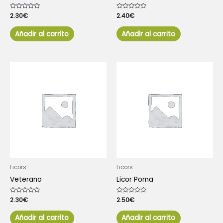
Valorado
2.30
€
Valorado
2.40
€
con
con
0
0
de
de
Añadir al carrito
Añadir al carrito
5
5
Licors
Licors
Veterano
Licor Poma
Valorado
2.30
€
Valorado
2.50
€
con
con
0
0
de
de
Añadir al carrito
Añadir al carrito
5
5