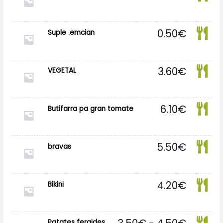
0.50
€
Suple .emcian
3.60
€
VEGETAL
6.10
€
Butifarra pa gran tomate
5.50
€
bravas
4.20
€
Bikini
Rango
Patates fergides