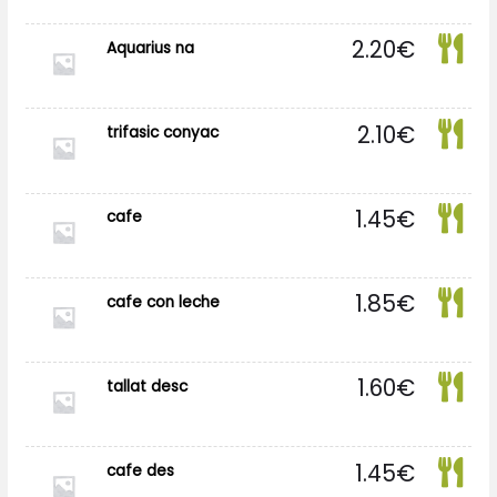
2.20
€
Aquarius na
2.10
€
trifasic conyac
1.45
€
cafe
1.85
€
cafe con leche
1.60
€
tallat desc
1.45
€
cafe des