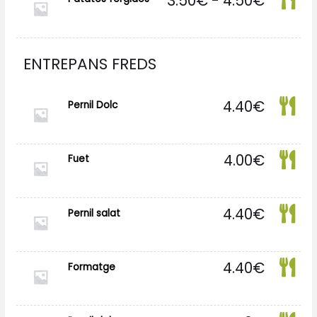
3.50
€
-
4.50
€
de
precios
desde
3.50€
ENTREPANS FREDS
hasta
4.50€
4.40
€
Pernil Dolc
4.00
€
Fuet
4.40
€
Pernil salat
4.40
€
Formatge