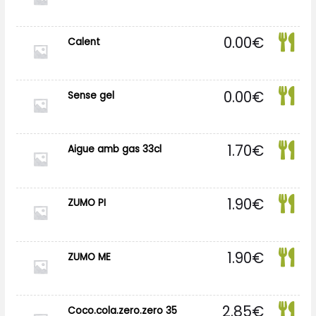
0.00
€
Calent
0.00
€
Sense gel
1.70
€
Aigue amb gas 33cl
1.90
€
ZUMO PI
1.90
€
ZUMO ME
2.85
€
Coco.cola.zero.zero 35