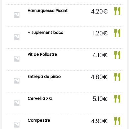
4.20
€
Hamurguessa Picant
1.20
€
+ suplement baco
4.10
€
Pit de Pollastre
4.80
€
Entrepa de pinxo
5.10
€
Cervel.la XXL
4.90
€
Campestre