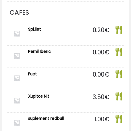
CAFES
0.20
€
Spl.llet
0.00
€
Pernil Iberic
0.00
€
Fuet
3.50
€
Xupitos Nit
1.00
€
suplement redbull