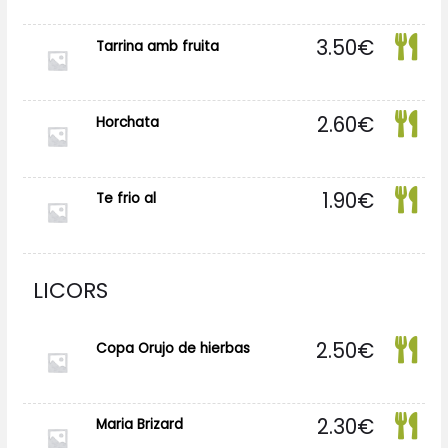
3.50
€
Tarrina amb fruita
2.60
€
Horchata
1.90
€
Te frio al
LICORS
2.50
€
Copa Orujo de hierbas
2.30
€
Maria Brizard