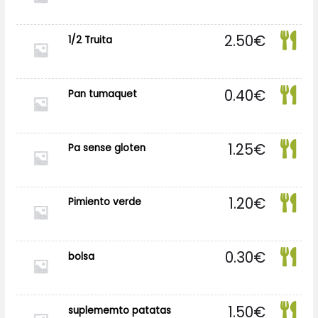
2.50
€
1/2 Truita
0.40
€
Pan tumaquet
1.25
€
Pa sense gloten
1.20
€
Pimiento verde
0.30
€
bolsa
1.50
€
suplememto patatas