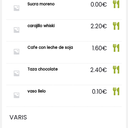
0.00
€
Sucra moreno
2.20
€
carajillo whiski
1.60
€
Cafe con leche de soja
2.40
€
Taza chocolate
0.10
€
vaso llelo
VARIS