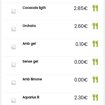
2.85
€
Cocacola ligth
2.60
€
Orchata
0.10
€
Amb gel
0.00
€
Sense gel
0.00
€
Amb llimone
2.30
€
Aquarius lli