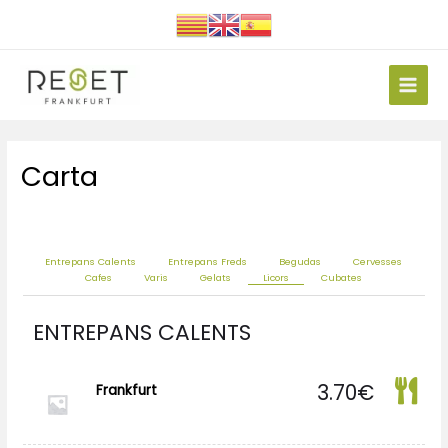
Ir
al
contenido
Main
Men
Carta
Entrepans Calents
Entrepans Freds
Begudas
Cervesses
Cafes
Varis
Gelats
Licors
Cubates
ENTREPANS CALENTS
3.70
€
Frankfurt