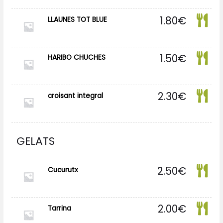
1.80
€
LLAUNES TOT BLUE
1.50
€
HARIBO CHUCHES
2.30
€
croisant integral
GELATS
2.50
€
Cucurutx
2.00
€
Tarrina